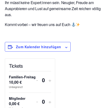
Ihr müsst keine Expert:innen sein. Neugier, Freude am
Ausprobieren und Lust auf gemeinsame Zeit reichen völlig
aus.
Kommt vorbei – wir freuen uns auf Euch
Zum Kalender hinzufügen
Tickets
Familien-Freitag
Verringern
Erhöhe
-
+
10,00
€
A
der
die
Unbegrenzt
n
Ticketanzahl
Ticketsanzahl
z
Mitglieder
Verringern
Erhöhe
-
+
a
für
für
0,00
€
A