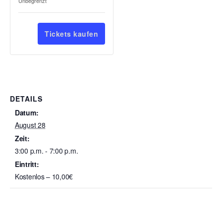
der
die
Unbegrenzt
h
n
Familien-
Familien-
l
Ticketanzahl
Ticketsanzahl
z
Freitag
Freitag
a
für
für
Tickets kaufen
h
Mitglieder
Mitglieder
l
DETAILS
Datum:
August 28
Zeit:
3:00 p.m. - 7:00 p.m.
Eintritt:
Kostenlos – 10,00€