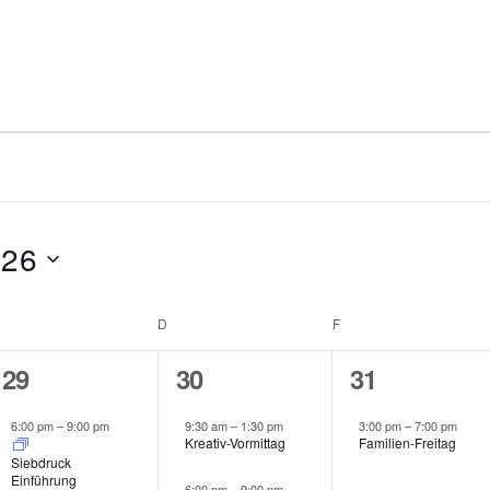
ltungen
026
MITTWOCH
D
DONNERSTAG
F
FREITAG
1
2
1
29
30
31
V
V
V
6:00 pm
–
9:00 pm
9:30 am
–
1:30 pm
3:00 pm
–
7:00 pm
e
e
e
Kreativ-Vormittag
Familien-Freitag
Siebdruck
r
r
r
Einführung
6:00 pm
–
9:00 pm