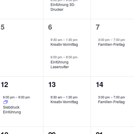
Einführung 3D-
a
a
a
Drucker
n
n
n
0
2
1
5
6
7
s
s
s
V
V
V
t
t
t
9:30 am
–
1:30 pm
3:00 pm
–
7:00 pm
e
e
e
Kreativ-Vormittag
Familien-Freitag
a
a
a
r
r
r
6:00 pm
–
9:00 pm
l
l
l
Einführung
a
a
a
Lasercutter
t
t
t
n
n
n
u
u
u
1
1
1
12
13
14
s
s
s
n
n
n
V
V
V
t
t
t
6:00 pm
–
9:00 pm
9:30 am
–
1:30 pm
3:00 pm
–
7:00 pm
g
g
g
e
e
e
Kreativ-Vormittag
Familien-Freitag
a
a
a
Siebdruck
,
e
,
r
r
r
Einführung
l
l
l
n
a
a
a
t
t
t
,
0
2
1