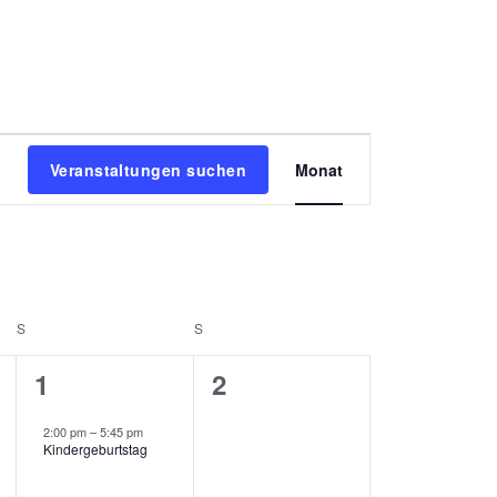
V
Veranstaltungen suchen
Monat
e
r
a
S
SAMSTAG
S
SONNTAG
n
1
0
1
2
V
V
s
2:00 pm
–
5:45 pm
e
e
Kindergeburtstag
t
r
r