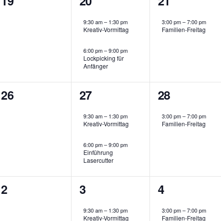
19
20
21
n
n
n
u
u
u
V
V
V
s
s
s
n
n
n
9:30 am
–
1:30 pm
3:00 pm
–
7:00 pm
e
e
e
Kreativ-Vormittag
Familien-Freitag
t
t
t
g
g
g
r
r
r
a
a
a
6:00 pm
–
9:00 pm
e
e
,
Lockpicking für
a
a
a
l
l
l
Anfänger
n
n
n
n
n
t
t
t
,
,
0
2
1
26
27
28
s
s
s
u
u
u
V
V
V
t
t
t
n
n
n
9:30 am
–
1:30 pm
3:00 pm
–
7:00 pm
e
e
e
Kreativ-Vormittag
Familien-Freitag
a
a
a
g
g
g
r
r
r
6:00 pm
–
9:00 pm
l
l
l
,
,
,
Einführung
a
a
a
Lasercutter
t
t
t
n
n
n
u
u
u
0
1
1
2
3
4
s
s
s
n
n
n
V
V
V
t
t
t
9:30 am
–
1:30 pm
3:00 pm
–
7:00 pm
g
g
g
Kreativ-Vormittag
Familien-Freitag