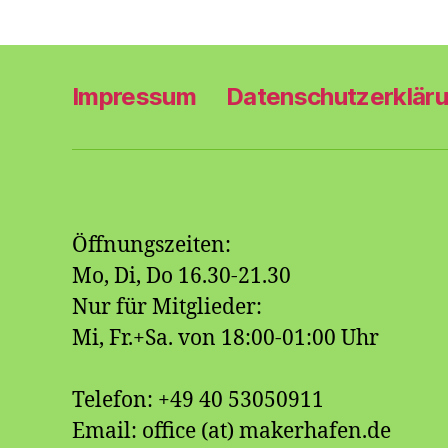
n
h
,
,
t
Impressum
Datenschutzerklär
e
n
Öffnungszeiten:
,
Mo, Di, Do 16.30-21.30
Nur für Mitglieder:
N
Mi, Fr.+Sa. von 18:00-01:00 Uhr
a
Telefon: +49 40 53050911
Email: office (at) makerhafen.de