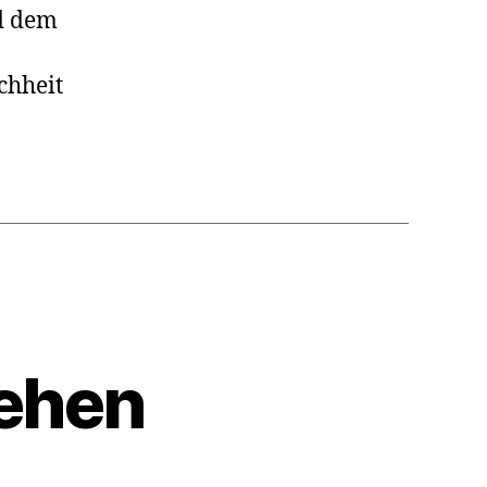
d dem
chheit
sehen