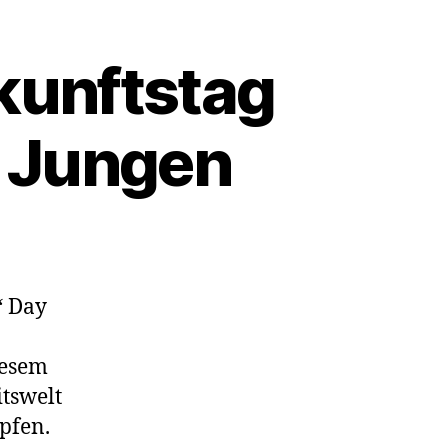
ukunftstag
 Jungen
‘ Day
iesem
itswelt
pfen.