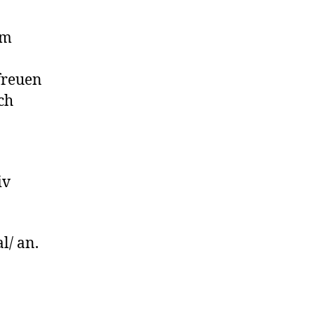
um
freuen
ch
iv
l/ an.