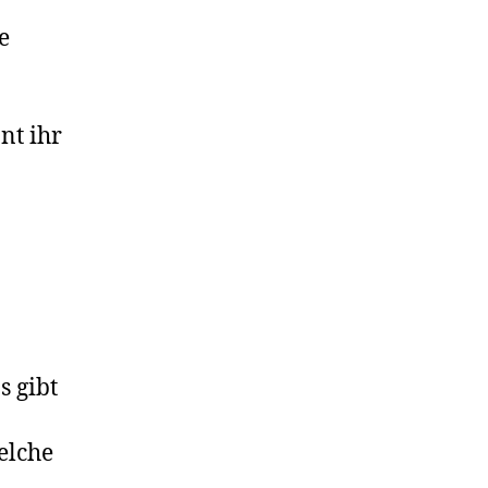
e
nt ihr
s gibt
elche