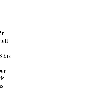
ür
nell
5 bis
e
Der
ck
as