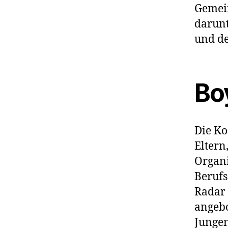
Gemein
darunt
und de
Bo
Die Ko
Eltern
Organi
Berufs
Radar 
angebo
Jungen