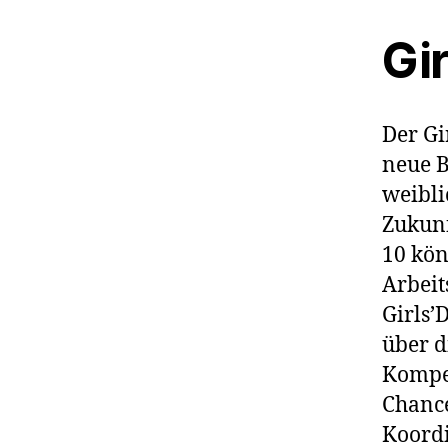
Gir
Der Gi
neue B
weibli
Zukunf
10 kön
Arbeit
Girls’
über d
Kompet
Chance
Koordin