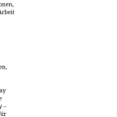
onen,
Arbeit
en,
Day
e
y –
für