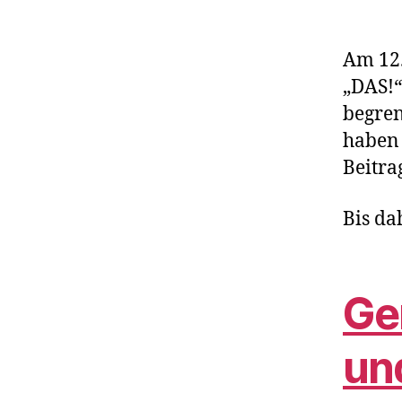
Am 12.
„DAS!“
begren
haben 
Beitra
Bis da
Ge
un